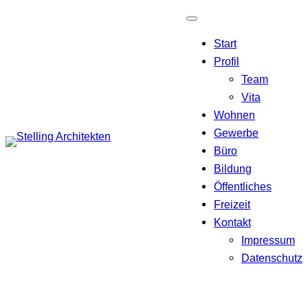
Zum
Inhalt
Start
springen
Profil
Team
Vita
Wohnen
Gewerbe
Büro
Bildung
Öffentliches
Freizeit
Kontakt
Impressum
Datenschutz